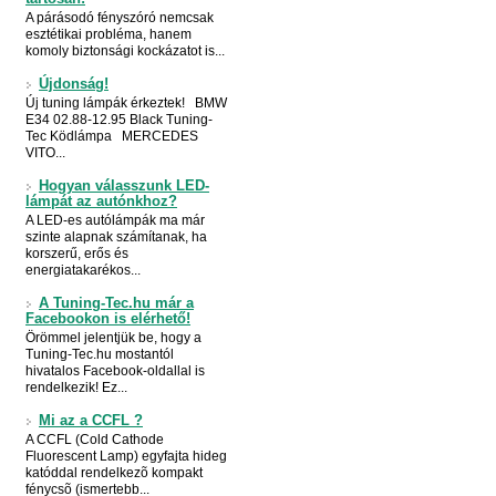
A párásodó fényszóró nemcsak
esztétikai probléma, hanem
komoly biztonsági kockázatot is...
Újdonság!
Új tuning lámpák érkeztek! BMW
E34 02.88-12.95 Black Tuning-
Tec Ködlámpa MERCEDES
VITO...
Hogyan válasszunk LED-
lámpát az autónkhoz?
A LED-es autólámpák ma már
szinte alapnak számítanak, ha
korszerű, erős és
energiatakarékos...
A Tuning-Tec.hu már a
Facebookon is elérhető!
Örömmel jelentjük be, hogy a
Tuning-Tec.hu mostantól
hivatalos Facebook-oldallal is
rendelkezik! Ez...
Mi az a CCFL ?
A CCFL (Cold Cathode
Fluorescent Lamp) egyfajta hideg
katóddal rendelkezõ kompakt
fénycsõ (ismertebb...