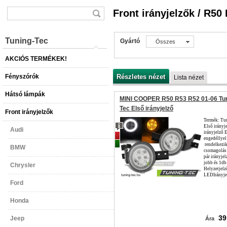
Front irányjelzők / R50
Tuning-Tec
Gyártó
Összes
AKCIÓS TERMÉKEK!
Fényszórók
Részletes nézet
Lista nézet
Hátsó lámpák
MINI COOPER R50 R53 R52 01-06 Tun
Tec Első irányjelző
Front irányjelzők
Termék: Tu
Első irányj
Audi
irányjelző 
Akciós
engedéllyel 
Népszerű
rendelkezi
BMW
csomagolás 
pár irányje
jobb és 1db
Chrysler
Helyzetjelz
LEDIrányje
Ford
Honda
39
Jeep
Ára