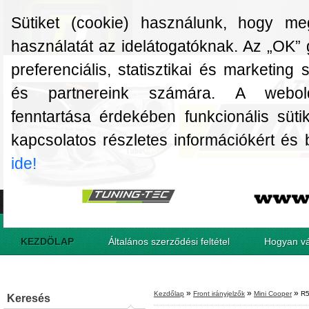
Sütiket (cookie) használunk, hogy m
használatát az idelátogatóknak. Az „OK” 
preferenciális, statisztikai és marketing
és partnereink számára. A webol
fenntartása érdekében funkcionális süti
kapcsolatos részletes információkért és be
ide!
KEZDÖLAP
Általános szerződési feltétel
Hogyan vá
»
»
»
Kezdőlap
Front irányjelzők
Mini Cooper
R5
Keresés