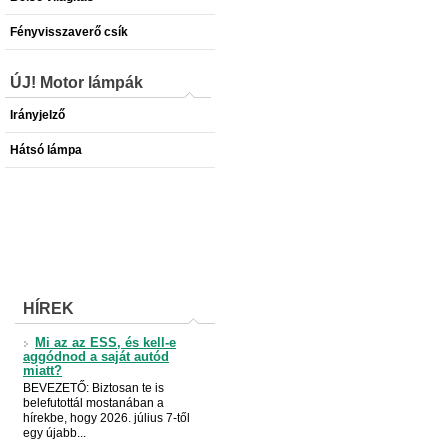
Fényvisszaverő csík
ÚJ! Motor lámpák
Irányjelző
Hátsó lámpa
HÍREK
Mi az az ESS, és kell-e
aggódnod a saját autód
miatt?
BEVEZETŐ: Biztosan te is
belefutottál mostanában a
hírekbe, hogy 2026. július 7-től
egy újabb...