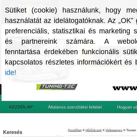
Sütiket (cookie) használunk, hogy m
használatát az idelátogatóknak. Az „OK” 
preferenciális, statisztikai és marketing
és partnereink számára. A webol
fenntartása érdekében funkcionális süti
kapcsolatos részletes információkért és be
ide!
KEZDÖLAP
Általános szerződési feltétel
Hogyan vá
»
»
»
Kezdőlap
Hűtőrácsok
Volkswagen
Touran
Keresés