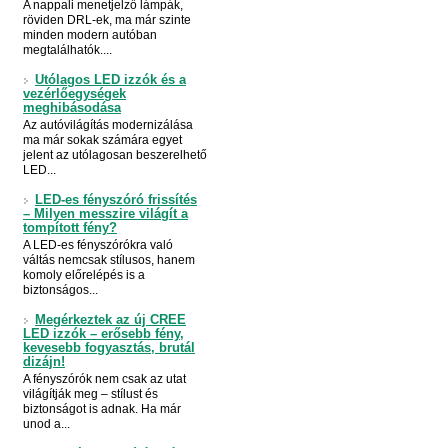
A nappali menetjelző lámpák,
röviden DRL-ek, ma már szinte
minden modern autóban
megtalálhatók....
Utólagos LED izzók és a
vezérlőegységek
meghibásodása
Az autóvilágítás modernizálása
ma már sokak számára egyet
jelent az utólagosan beszerelhető
LED...
LED-es fényszóró frissítés
– Milyen messzire világít a
tompított fény?
A LED-es fényszórókra való
váltás nemcsak stílusos, hanem
komoly előrelépés is a
biztonságos...
Megérkeztek az új CREE
LED izzók – erősebb fény,
kevesebb fogyasztás, brutál
dizájn!
A fényszórók nem csak az utat
világítják meg – stílust és
biztonságot is adnak. Ha már
unod a...