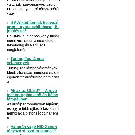
Az utóbbi években egyre többen
váltanak hagyományos izzóról
LED-re, legyen szó fényszóróról
vagy...
BMW ködlámpák kedvező
áron – gyors szállítással, E-
jelöléssel!
Ha BMW-tulajdonos vagy, tudod,
mennyire fontos a megfelelő
láthatóság és a stílusos
megjelenés –...
Tuning-Tec lámpa
vélemények
Tuning-Tec lámpa vélemények
Megbízhatóság, minőség és stílus
egyben Az autótuning nem csak
a...
Mi az az OLED? – A jövő
technológiája első és hátsó
lámpákban
Az autóipar rohamosan fejlődik,
és egyre több újítás érkezik, ami
nemcsak a biztonságot, hanem
a...
Halogén vagy HID Xenon
fényszóró izzóim vannak?