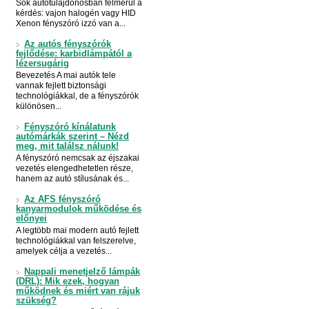
Sok autótulajdonosban felmerül a
kérdés: vajon halogén vagy HID
Xenon fényszóró izzó van a...
Az autós fényszórók
fejlődése: karbidlámpától a
lézersugárig
Bevezetés A mai autók tele
vannak fejlett biztonsági
technológiákkal, de a fényszórók
különösen...
Fényszóró kínálatunk
autómárkák szerint – Nézd
meg, mit találsz nálunk!
A fényszóró nemcsak az éjszakai
vezetés elengedhetetlen része,
hanem az autó stílusának és...
Az AFS fényszóró
kanyarmodulok működése és
előnyei
A legtöbb mai modern autó fejlett
technológiákkal van felszerelve,
amelyek célja a vezetés...
Nappali menetjelző lámpák
(DRL): Mik ezek, hogyan
működnek és miért van rájuk
szükség?