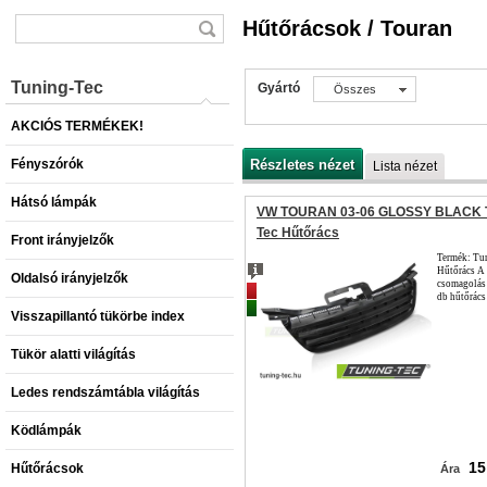
Hűtőrácsok / Touran
Tuning-Tec
Gyártó
Összes
AKCIÓS TERMÉKEK!
Fényszórók
Részletes nézet
Lista nézet
Hátsó lámpák
VW TOURAN 03-06 GLOSSY BLACK T
Tec Hűtőrács
Front irányjelzők
Termék: Tu
Hűtőrács A
Oldalsó irányjelzők
csomagolás 
Akciós
db hűtőrács
Népszerű
Visszapillantó tükörbe index
Tükör alatti világítás
Ledes rendszámtábla világítás
Ködlámpák
15
Hűtőrácsok
Ára