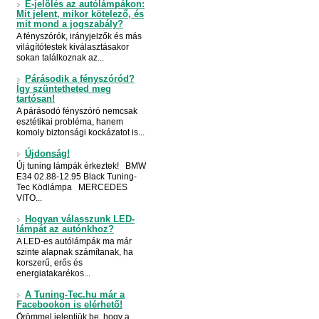
E-jelölés az autólámpákon:
Mit jelent, mikor kötelező, és
mit mond a jogszabály?
A fényszórók, irányjelzők és más
világítótestek kiválasztásakor
sokan találkoznak az...
Párásodik a fényszóród?
Így szüntetheted meg
tartósan!
A párásodó fényszóró nemcsak
esztétikai probléma, hanem
komoly biztonsági kockázatot is...
Újdonság!
Új tuning lámpák érkeztek! BMW
E34 02.88-12.95 Black Tuning-
Tec Ködlámpa MERCEDES
VITO...
Hogyan válasszunk LED-
lámpát az autónkhoz?
A LED-es autólámpák ma már
szinte alapnak számítanak, ha
korszerű, erős és
energiatakarékos...
A Tuning-Tec.hu már a
Facebookon is elérhető!
Örömmel jelentjük be, hogy a