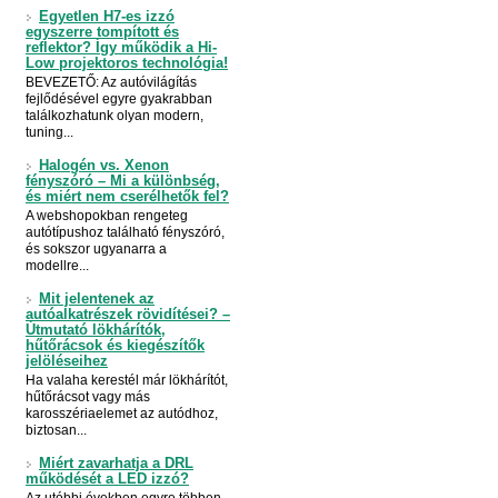
Egyetlen H7-es izzó
egyszerre tompított és
reflektor? Így működik a Hi-
Low projektoros technológia!
BEVEZETŐ: Az autóvilágítás
fejlődésével egyre gyakrabban
találkozhatunk olyan modern,
tuning...
Halogén vs. Xenon
fényszóró – Mi a különbség,
és miért nem cserélhetők fel?
A webshopokban rengeteg
autótípushoz található fényszóró,
és sokszor ugyanarra a
modellre...
Mit jelentenek az
autóalkatrészek rövidítései? –
Útmutató lökhárítók,
hűtőrácsok és kiegészítők
jelöléseihez
Ha valaha kerestél már lökhárítót,
hűtőrácsot vagy más
karosszériaelemet az autódhoz,
biztosan...
Miért zavarhatja a DRL
működését a LED izzó?