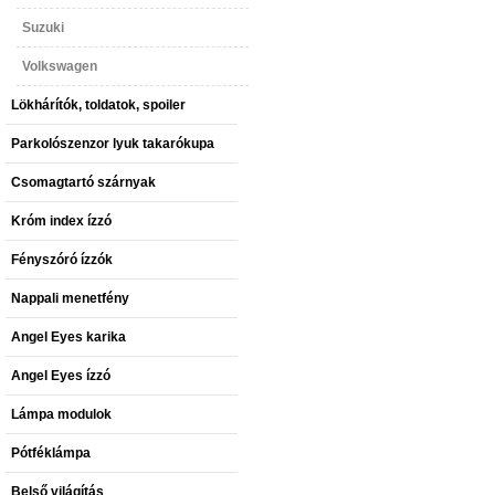
Suzuki
Volkswagen
Lökhárítók, toldatok, spoiler
Parkolószenzor lyuk takarókupa
Csomagtartó szárnyak
Króm index ízzó
Fényszóró ízzók
Nappali menetfény
Angel Eyes karika
Angel Eyes ízzó
Lámpa modulok
Pótféklámpa
Belső világítás