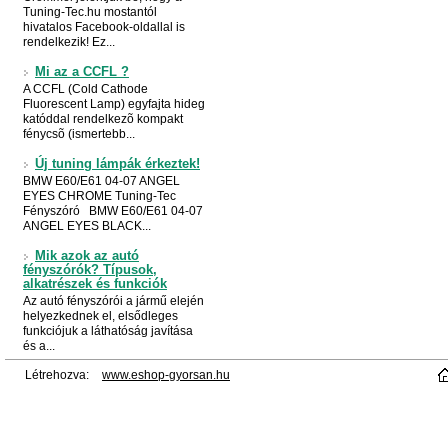
Tuning-Tec.hu mostantól
hivatalos Facebook-oldallal is
rendelkezik! Ez...
Mi az a CCFL ?
A CCFL (Cold Cathode
Fluorescent Lamp) egyfajta hideg
katóddal rendelkezõ kompakt
fénycsõ (ismertebb...
Új tuning lámpák érkeztek!
BMW E60/E61 04-07 ANGEL
EYES CHROME Tuning-Tec
Fényszóró BMW E60/E61 04-07
ANGEL EYES BLACK...
Mik azok az autó
fényszórók? Típusok,
alkatrészek és funkciók
Az autó fényszórói a jármű elején
helyezkednek el, elsődleges
funkciójuk a láthatóság javítása
és a...
Létrehozva:
www.eshop-gyorsan.hu